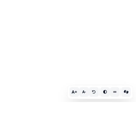
A+
A-