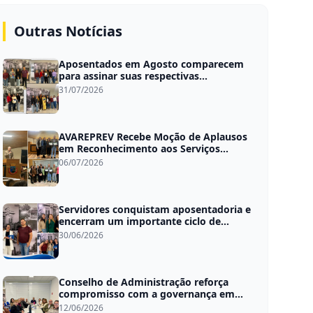
Outras Notícias
Aposentados em Agosto comparecem
para assinar suas respectivas
aposentadorias
31/07/2026
AVAREPREV Recebe Moção de Aplausos
em Reconhecimento aos Serviços
Prestados
06/07/2026
Servidores conquistam aposentadoria e
encerram um importante ciclo de
dedicação ao serviço público
30/06/2026
Conselho de Administração reforça
compromisso com a governança em
reunião mensal de trabalho
12/06/2026